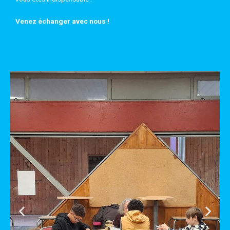
Venez échanger avec nous !
Previous
Nex
image
ima